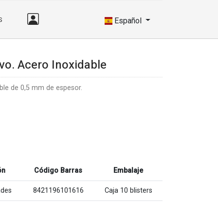
S
Español
o. Acero Inoxidable
ble de 0,5 mm de espesor.
ón
Código Barras
Embalaje
ades
8421196101616
Caja 10 blisters