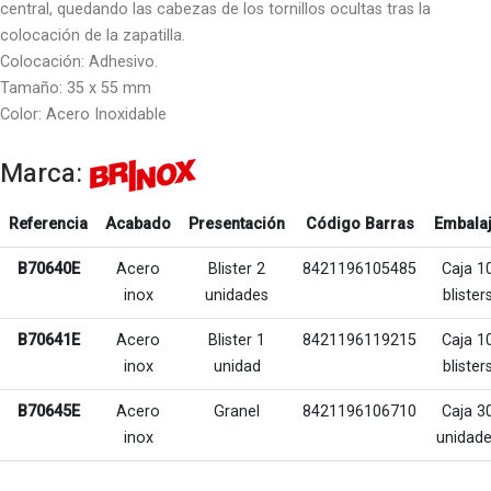
central, quedando las cabezas de los tornillos ocultas tras la
colocación de la zapatilla.
Colocación: Adhesivo.
Tamaño: 35 x 55 mm
Color: Acero Inoxidable
Marca:
Referencia
Acabado
Presentación
Código Barras
Embala
B70640E
Acero
Blister 2
8421196105485
Caja 1
inox
unidades
blister
B70641E
Acero
Blister 1
8421196119215
Caja 1
inox
unidad
blister
B70645E
Acero
Granel
8421196106710
Caja 3
inox
unidad