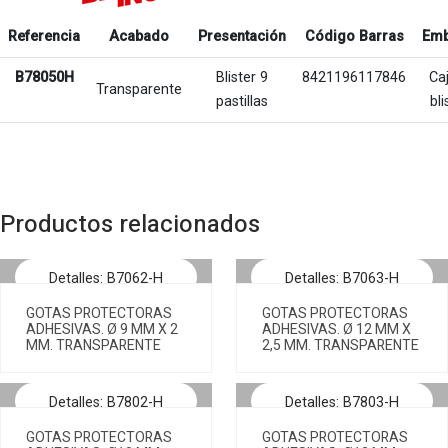
Referencia
Acabado
Presentación
Código Barras
Emb
B78050H
Blister 9
8421196117846
Ca
Transparente
pastillas
bli
Productos relacionados
Detalles: B7062-H
Detalles: B7063-H
GOTAS PROTECTORAS
GOTAS PROTECTORAS
ADHESIVAS. Ø 9 MM X 2
ADHESIVAS. Ø 12 MM X
MM. TRANSPARENTE
2,5 MM. TRANSPARENTE
Detalles: B7802-H
Detalles: B7803-H
GOTAS PROTECTORAS
GOTAS PROTECTORAS